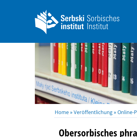
Home »
Veröffentlichung »
Online-P
Obersorbisches phr