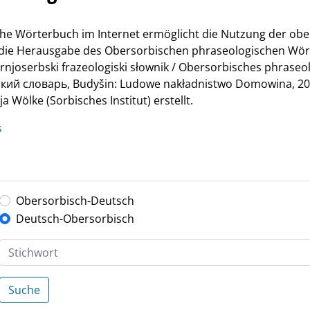
he Wörterbuch im Internet ermöglicht die Nutzung der ob
r die Herausgabe des Obersorbischen phraseologischen Wör
Hornjoserbski frazeologiski słownik / Obersorbisches phrase
й словарь, Budyšin: Ludowe nakładnistwo Domowina, 200
 Wölke (Sorbisches Institut) erstellt.
s
Obersorbisch-Deutsch
Deutsch-Obersorbisch
Suche