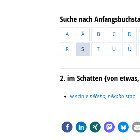
Suche nach Anfangsbuchst
A
Ä
B
C
D
R
S
T
U
Ü
2. im Schatten {von etwas
w sćinje
něčeho, někoho
stać