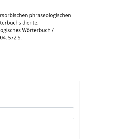
ersorbischen phraseologischen
terbuchs diente:
ologisches Wörterbuch /
4, 572 S.