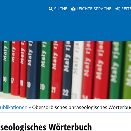
SUCHE
LEICHTE SPRACHE
SEIT
ublikationen »
Obersorbisches phraseologisches Wörterbu
aseologisches Wörterbuch