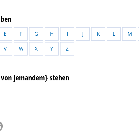
aben
E
F
G
H
I
J
K
L
M
V
W
X
Y
Z
, von jemandem} stehen