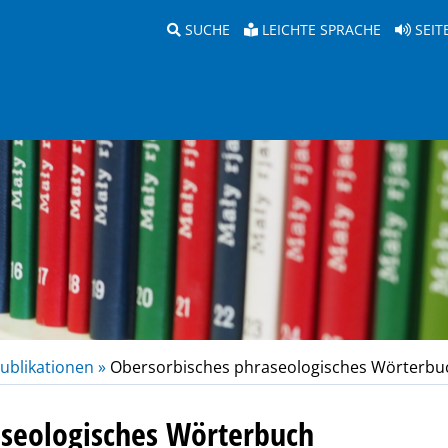
SUCHE
LEICHTE SPRACHE
SEIT
ublikationen »
Obersorbisches phraseologisches Wörterbu
aseologisches Wörterbuch