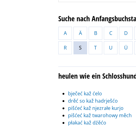
Suche nach Anfangsbuchst
A
Ä
B
C
D
R
S
T
U
Ü
heulen wie ein Schlosshun
bječeć kaž ćelo
drěć so kaž hadrješćo
pišćeć kaž njezrałe kurjo
pišćeć kaž twarohowy měch
płakać kaž dźěćo