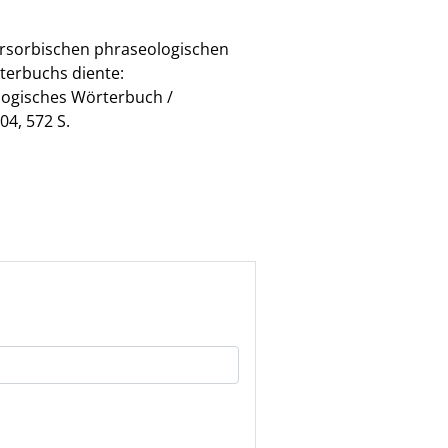
ersorbischen phraseologischen
terbuchs diente:
ologisches Wörterbuch /
4, 572 S.