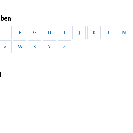
aben
E
F
G
H
I
J
K
L
M
V
W
X
Y
Z
d