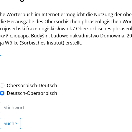
he Wörterbuch im Internet ermöglicht die Nutzung der ob
r die Herausgabe des Obersorbischen phraseologischen Wör
Hornjoserbski frazeologiski słownik / Obersorbisches phrase
й словарь, Budyšin: Ludowe nakładnistwo Domowina, 200
 Wölke (Sorbisches Institut) erstellt.
s
Obersorbisch-Deutsch
Deutsch-Obersorbisch
Suche