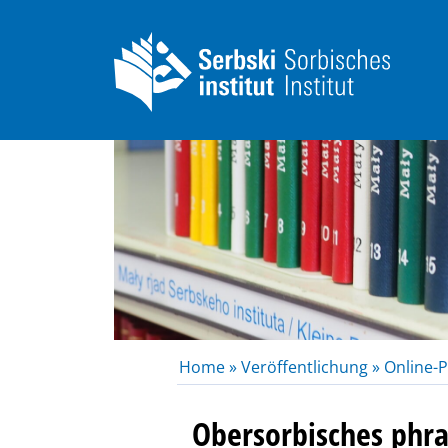
Home »
Veröffentlichung »
Online-P
Obersorbisches phr