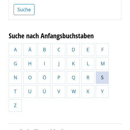
Suche
Suche nach Anfangsbuchstaben
A
Ä
B
C
D
E
F
G
H
I
J
K
L
M
N
O
Ö
P
Q
R
S
T
U
Ü
V
W
X
Y
Z