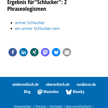
Ergebnis für"Schlucker": 2
Phraseologismen
armer Schlucker
ein armer Schlucker sein
niedersorbisch.de
obersorbisch.de
sorabicon.de
Blog
Mastodon
Bluesky
Newsletter
|
Presse
|
Kontakt
|
Barrierefreiheit
|