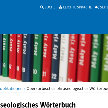
SUCHE
LEICHTE SPRACHE
SEIT
ublikationen »
Obersorbisches phraseologisches Wörterbu
aseologisches Wörterbuch