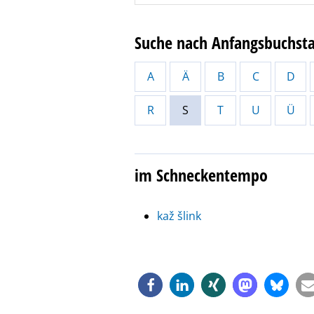
Suche nach Anfangsbuchst
A
Ä
B
C
D
R
S
T
U
Ü
im Schneckentempo
kaž šlink