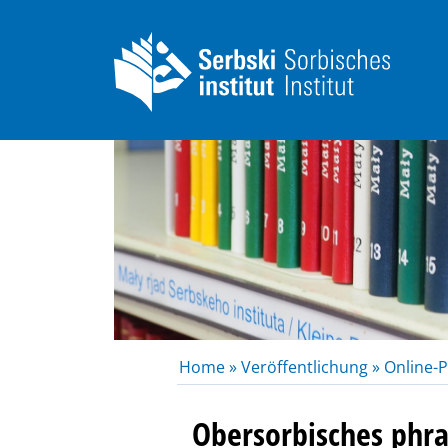
Home »
Veröffentlichung »
Online-P
Obersorbisches phr