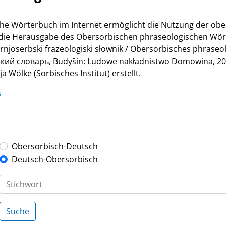
he Wörterbuch im Internet ermöglicht die Nutzung der ob
r die Herausgabe des Obersorbischen phraseologischen Wör
Hornjoserbski frazeologiski słownik / Obersorbisches phrase
й словарь, Budyšin: Ludowe nakładnistwo Domowina, 200
 Wölke (Sorbisches Institut) erstellt.
s
Obersorbisch-Deutsch
Deutsch-Obersorbisch
Suche