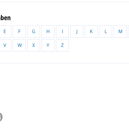
aben
E
F
G
H
I
J
K
L
M
V
W
X
Y
Z