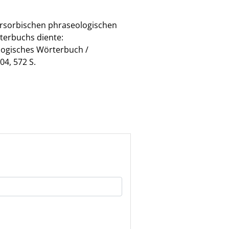
ersorbischen phraseologischen
terbuchs diente:
ologisches Wörterbuch /
4, 572 S.