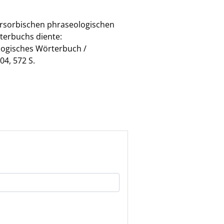
ersorbischen phraseologischen
terbuchs diente:
ologisches Wörterbuch /
4, 572 S.