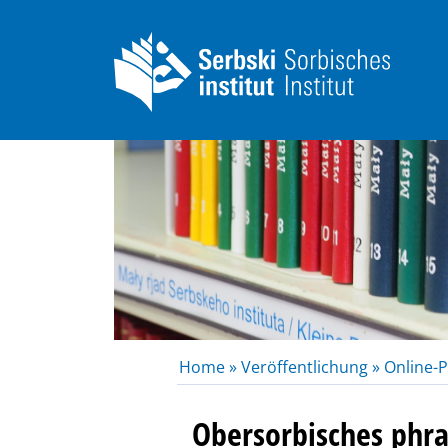
Home »
Veröffentlichung »
Online-P
Obersorbisches phr