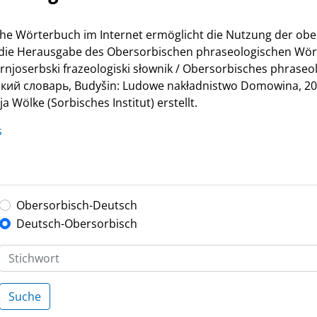
he Wörterbuch im Internet ermöglicht die Nutzung der ob
r die Herausgabe des Obersorbischen phraseologischen Wör
Hornjoserbski frazeologiski słownik / Obersorbisches phrase
й словарь, Budyšin: Ludowe nakładnistwo Domowina, 200
 Wölke (Sorbisches Institut) erstellt.
s
Obersorbisch-Deutsch
Deutsch-Obersorbisch
Suche