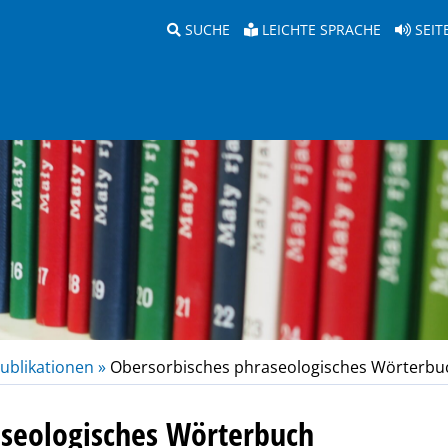
SUCHE
LEICHTE SPRACHE
SEIT
ublikationen »
Obersorbisches phraseologisches Wörterbu
aseologisches Wörterbuch