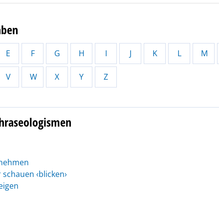
aben
E
F
G
H
I
J
K
L
M
V
W
X
Y
Z
Phraseologismen
r nehmen
 schauen ‹blicken›
zeigen