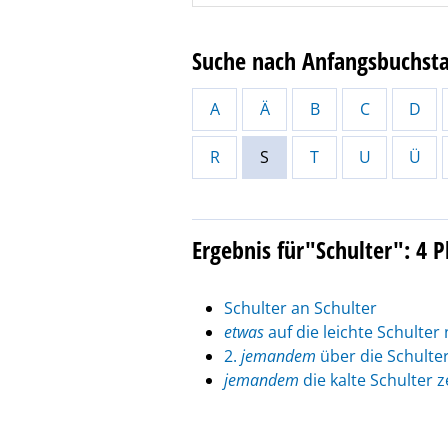
Suche nach Anfangsbuchst
A
Ä
B
C
D
R
S
T
U
Ü
Ergebnis für"Schulter": 4 
Schulter an Schulter
etwas
auf die leichte Schulte
2.
jemandem
über die Schulter
jemandem
die kalte Schulter 