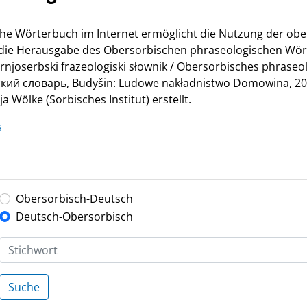
he Wörterbuch im Internet ermöglicht die Nutzung der ob
r die Herausgabe des Obersorbischen phraseologischen Wör
Hornjoserbski frazeologiski słownik / Obersorbisches phrase
й словарь, Budyšin: Ludowe nakładnistwo Domowina, 200
 Wölke (Sorbisches Institut) erstellt.
s
Obersorbisch-Deutsch
Deutsch-Obersorbisch
Suche