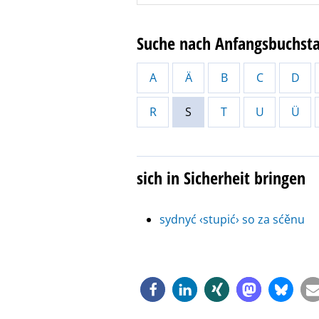
Suche nach Anfangsbuchst
A
Ä
B
C
D
R
S
T
U
Ü
sich in Sicherheit bringen
sydnyć ‹stupić› so za sćěnu