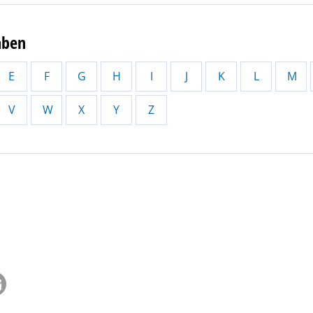
aben
E
F
G
H
I
J
K
L
M
V
W
X
Y
Z