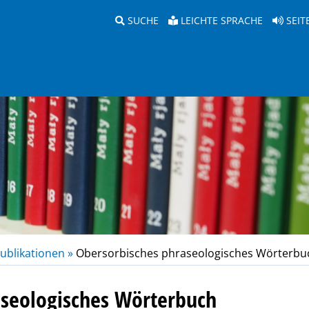
SUCHE
LEICHTE SPRACHE
SEIT
ublikationen »
Obersorbisches phraseologisches Wörterbu
aseologisches Wörterbuch