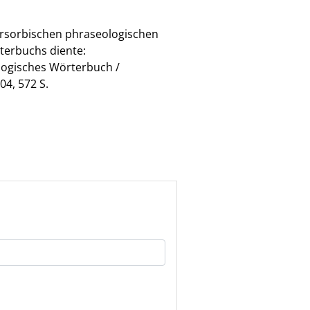
ersorbischen phraseologischen
terbuchs diente:
ologisches Wörterbuch /
4, 572 S.