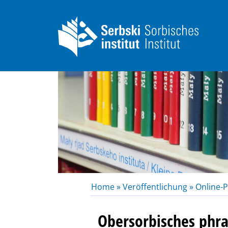
Home »
Veröffentlichung »
Online-P
Obersorbisches phr