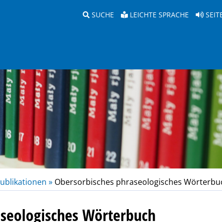
SUCHE
LEICHTE SPRACHE
SEIT
ublikationen »
Obersorbisches phraseologisches Wörterbu
aseologisches Wörterbuch