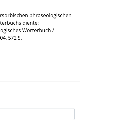
ersorbischen phraseologischen
terbuchs diente:
ologisches Wörterbuch /
4, 572 S.