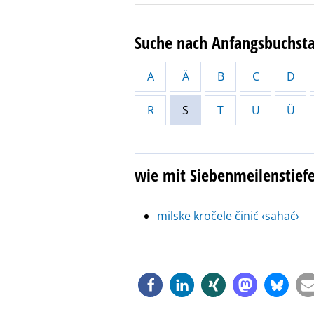
Suche nach Anfangsbuchst
A
Ä
B
C
D
R
S
T
U
Ü
wie mit Siebenmeilenstief
milske kročele činić ‹sahać›