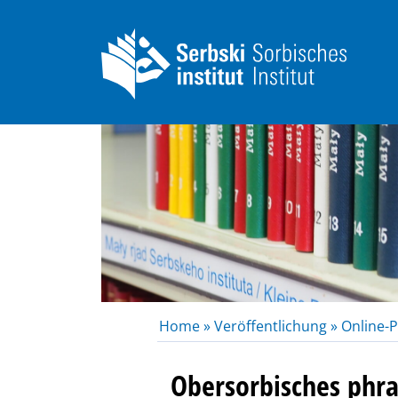
Home »
Veröffentlichung »
Online-P
Obersorbisches phr