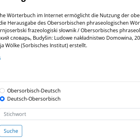
he Wörterbuch im Internet ermöglicht die Nutzung der ob
r die Herausgabe des Obersorbischen phraseologischen Wör
Hornjoserbski frazeologiski słownik / Obersorbisches phrase
й словарь, Budyšin: Ludowe nakładnistwo Domowina, 200
 Wölke (Sorbisches Institut) erstellt.
s
Obersorbisch-Deutsch
Deutsch-Obersorbisch
Suche