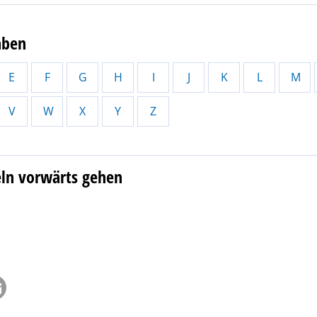
aben
E
F
G
H
I
J
K
L
M
V
W
X
Y
Z
eln vorwärts gehen