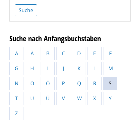
Suche
Suche nach Anfangsbuchstaben
A
Ä
B
C
D
E
F
G
H
I
J
K
L
M
N
O
Ö
P
Q
R
S
T
U
Ü
V
W
X
Y
Z