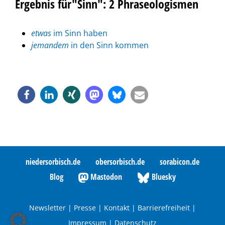
Ergebnis für"Sinn": 2 Phraseologismen
etwas
im Sinn haben
jemandem
in den Sinn kommen
niedersorbisch.de
obersorbisch.de
sorabicon.de
Blog
Mastodon
Bluesky
Newsletter
|
Presse
|
Kontakt
|
Barrierefreiheit
|
Impressum
|
Datenschutz