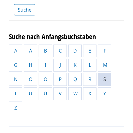
Suche
Suche nach Anfangsbuchstaben
A
Ä
B
C
D
E
F
G
H
I
J
K
L
M
N
O
Ö
P
Q
R
S
T
U
Ü
V
W
X
Y
Z