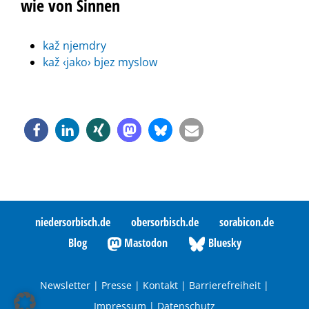
wie von Sinnen
kaž njemdry
kaž ‹jako› bjez myslow
niedersorbisch.de
obersorbisch.de
sorabicon.de
Blog
Mastodon
Bluesky
Newsletter
|
Presse
|
Kontakt
|
Barrierefreiheit
|
Impressum
|
Datenschutz