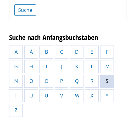
Suche
Suche nach Anfangsbuchstaben
A
Ä
B
C
D
E
F
G
H
I
J
K
L
M
N
O
Ö
P
Q
R
S
T
U
Ü
V
W
X
Y
Z