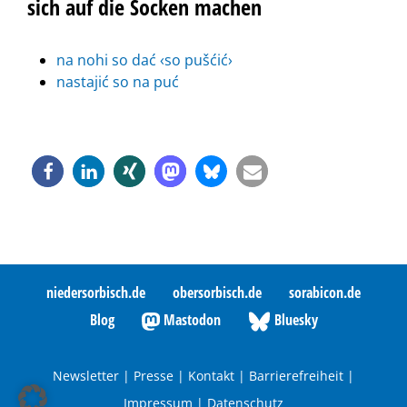
sich auf die Socken machen
na nohi so dać ‹so pušćić›
nastajić so na puć
niedersorbisch.de
obersorbisch.de
sorabicon.de
Blog
Mastodon
Bluesky
Newsletter
|
Presse
|
Kontakt
|
Barrierefreiheit
|
Impressum
|
Datenschutz