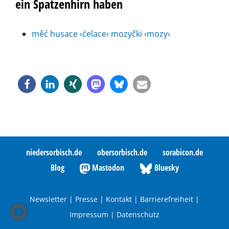
ein Spatzenhirn haben
měć husace ‹ćelace› mozyčki ‹mozy›
niedersorbisch.de
obersorbisch.de
sorabicon.de
Blog
Mastodon
Bluesky
Newsletter
|
Presse
|
Kontakt
|
Barrierefreiheit
|
Impressum
|
Datenschutz