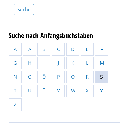
Suche
Suche nach Anfangsbuchstaben
A
Ä
B
C
D
E
F
G
H
I
J
K
L
M
N
O
Ö
P
Q
R
S
T
U
Ü
V
W
X
Y
Z