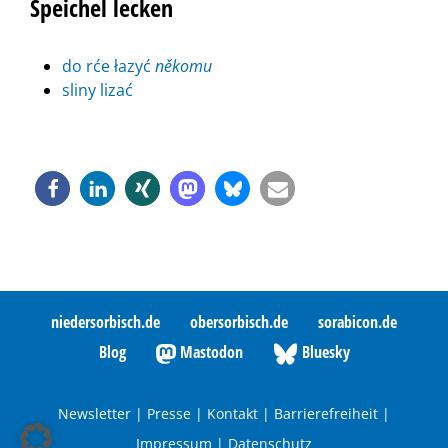
Speichel lecken
do rće łazyć
někomu
sliny lizać
niedersorbisch.de
obersorbisch.de
sorabicon.de
Blog
Mastodon
Bluesky
Newsletter
|
Presse
|
Kontakt
|
Barrierefreiheit
|
Impressum
|
Datenschutz