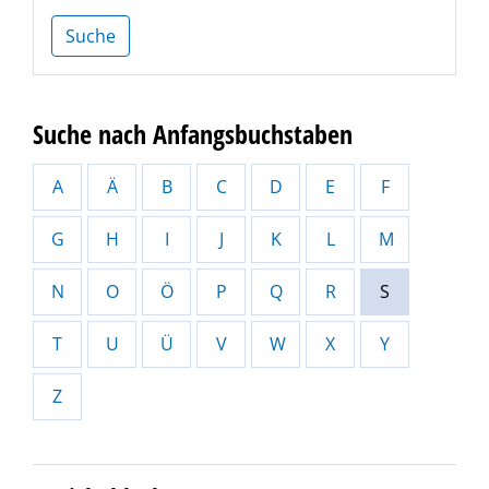
Suche
Suche nach Anfangsbuchstaben
A
Ä
B
C
D
E
F
G
H
I
J
K
L
M
N
O
Ö
P
Q
R
S
T
U
Ü
V
W
X
Y
Z