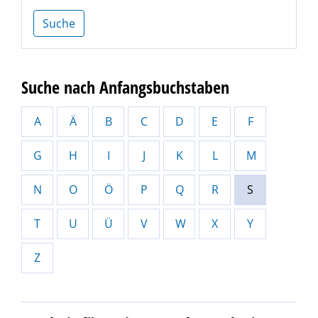
Suche
Suche nach Anfangsbuchstaben
A
Ä
B
C
D
E
F
G
H
I
J
K
L
M
N
O
Ö
P
Q
R
S
T
U
Ü
V
W
X
Y
Z