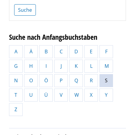
Suche
Suche nach Anfangsbuchstaben
A
Ä
B
C
D
E
F
G
H
I
J
K
L
M
N
O
Ö
P
Q
R
S
T
U
Ü
V
W
X
Y
Z