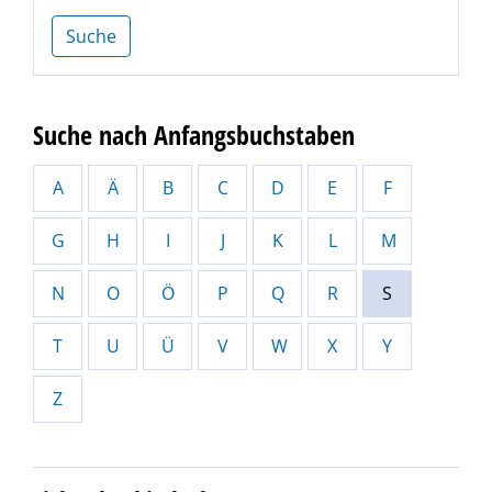
Suche
Suche nach Anfangsbuchstaben
A
Ä
B
C
D
E
F
G
H
I
J
K
L
M
N
O
Ö
P
Q
R
S
T
U
Ü
V
W
X
Y
Z