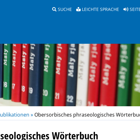
SUCHE
LEICHTE SPRACHE
SEIT
ublikationen »
Obersorbisches phraseologisches Wörterbu
aseologisches Wörterbuch