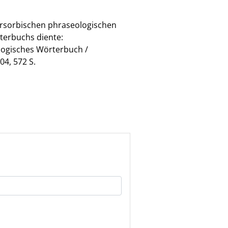
ersorbischen phraseologischen
terbuchs diente:
ologisches Wörterbuch /
4, 572 S.