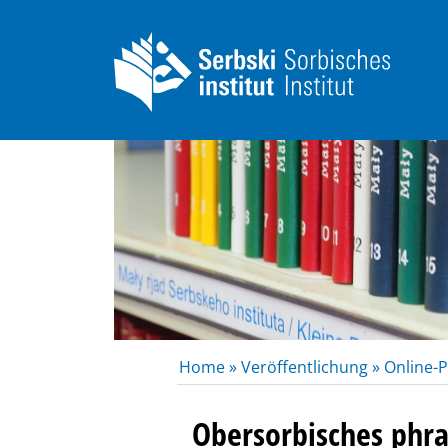
Home »
Veröffentlichung »
Online-P
Obersorbisches phr