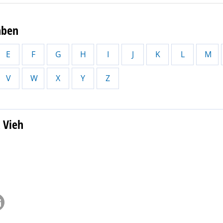
aben
E
F
G
H
I
J
K
L
M
V
W
X
Y
Z
 Vieh