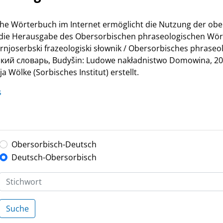
he Wörterbuch im Internet ermöglicht die Nutzung der ob
r die Herausgabe des Obersorbischen phraseologischen Wör
Hornjoserbski frazeologiski słownik / Obersorbisches phrase
й словарь, Budyšin: Ludowe nakładnistwo Domowina, 200
 Wölke (Sorbisches Institut) erstellt.
s
Obersorbisch-Deutsch
Deutsch-Obersorbisch
Suche