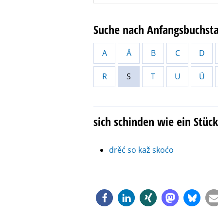
Suche nach Anfangsbuchst
A
Ä
B
C
D
R
S
T
U
Ü
sich schinden wie ein Stück
drěć so kaž skoćo