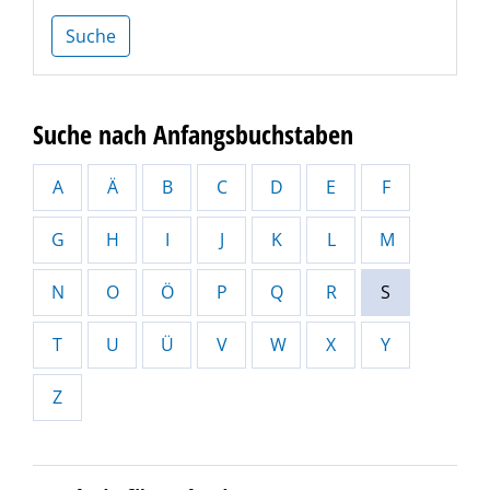
Suche
Suche nach Anfangsbuchstaben
A
Ä
B
C
D
E
F
G
H
I
J
K
L
M
N
O
Ö
P
Q
R
S
T
U
Ü
V
W
X
Y
Z