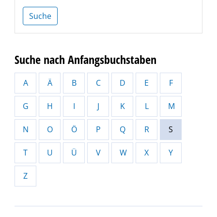
Suche
Suche nach Anfangsbuchstaben
A
Ä
B
C
D
E
F
G
H
I
J
K
L
M
N
O
Ö
P
Q
R
S
T
U
Ü
V
W
X
Y
Z