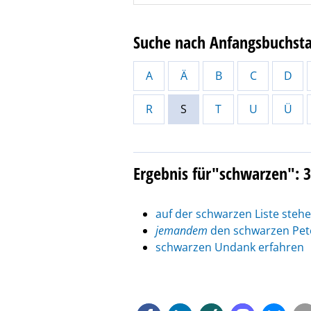
Suche nach Anfangsbuchst
A
Ä
B
C
D
R
S
T
U
Ü
Ergebnis für"schwarzen": 
auf der schwarzen Liste steh
jemandem
den schwarzen Pet
schwarzen Undank erfahren