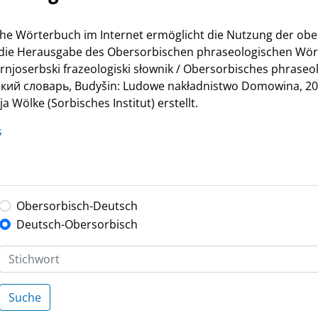
he Wörterbuch im Internet ermöglicht die Nutzung der ob
r die Herausgabe des Obersorbischen phraseologischen Wör
Hornjoserbski frazeologiski słownik / Obersorbisches phrase
й словарь, Budyšin: Ludowe nakładnistwo Domowina, 200
 Wölke (Sorbisches Institut) erstellt.
s
Obersorbisch-Deutsch
Deutsch-Obersorbisch
Suche