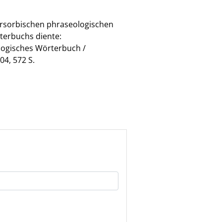
ersorbischen phraseologischen
terbuchs diente:
ologisches Wörterbuch /
4, 572 S.