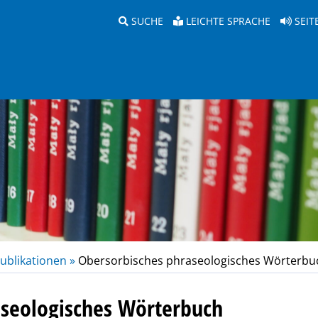
SUCHE
LEICHTE SPRACHE
SEIT
ublikationen »
Obersorbisches phraseologisches Wörterbu
aseologisches Wörterbuch