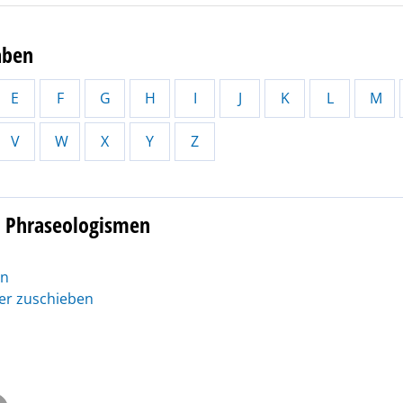
aben
E
F
G
H
I
J
K
L
M
V
W
X
Y
Z
3 Phraseologismen
en
er zuschieben