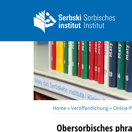
Home »
Veröffentlichung »
Online-P
Obersorbisches phr