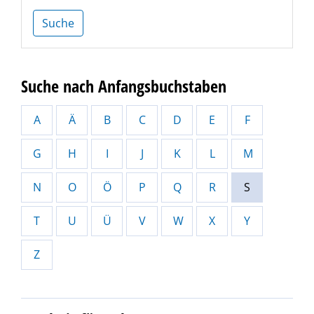
Suche
Suche nach Anfangsbuchstaben
A
Ä
B
C
D
E
F
G
H
I
J
K
L
M
N
O
Ö
P
Q
R
S
T
U
Ü
V
W
X
Y
Z