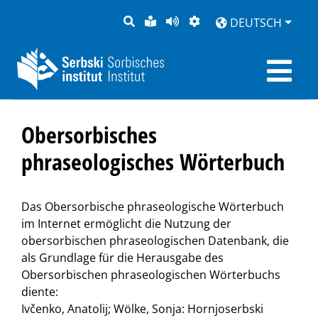
SUCHE
LEICHTE
SEITE
DARSTELLUNG
DEUTSCH
SPRACHE
VORLESEN
Obersorbisches
phraseologisches Wörterbuch
Das Obersorbische phraseologische Wörterbuch
im Internet ermöglicht die Nutzung der
obersorbischen phraseologischen Datenbank, die
als Grundlage für die Herausgabe des
Obersorbischen phraseologischen Wörterbuchs
diente:
Ivčenko, Anatolij; Wölke, Sonja: Hornjoserbski