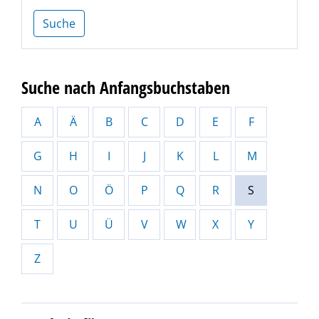
Suche
Suche nach Anfangsbuchstaben
A
Ä
B
C
D
E
F
G
H
I
J
K
L
M
N
O
Ö
P
Q
R
S
T
U
Ü
V
W
X
Y
Z