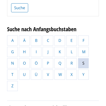
Suche
Suche nach Anfangsbuchstaben
A
Ä
B
C
D
E
F
G
H
I
J
K
L
M
N
O
Ö
P
Q
R
S
T
U
Ü
V
W
X
Y
Z