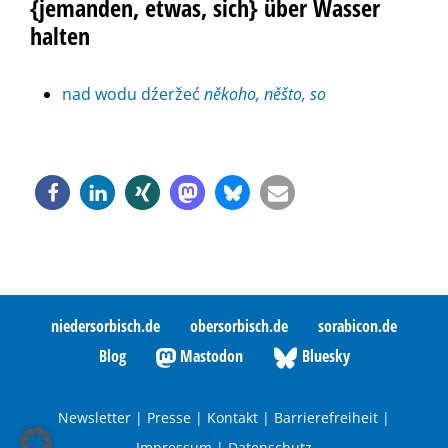
{jemanden, etwas, sich} über Wasser
halten
nad wodu dźeržeć
někoho, něšto, so
niedersorbisch.de
obersorbisch.de
sorabicon.de
Blog
Mastodon
Bluesky
Newsletter
|
Presse
|
Kontakt
|
Barrierefreiheit
|
Impressum
|
Datenschutz