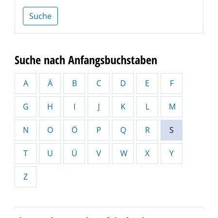
Suche
Suche nach Anfangsbuchstaben
A
Ä
B
C
D
E
F
G
H
I
J
K
L
M
N
O
Ö
P
Q
R
S
T
U
Ü
V
W
X
Y
Z