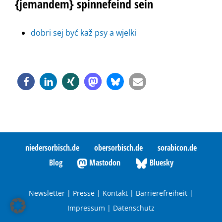
{jemandem} spinnefeind sein
dobri sej być kaž psy a wjelki
niedersorbisch.de
obersorbisch.de
sorabicon.de
Blog
Mastodon
Bluesky
Newsletter
|
Presse
|
Kontakt
|
Barrierefreiheit
|
Impressum
|
Datenschutz