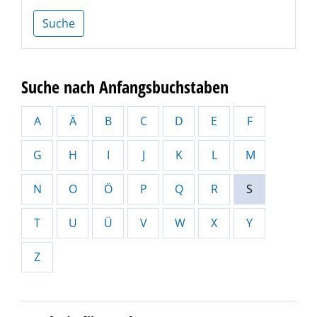
Suche
Suche nach Anfangsbuchstaben
A
Ä
B
C
D
E
F
G
H
I
J
K
L
M
N
O
Ö
P
Q
R
S
T
U
Ü
V
W
X
Y
Z