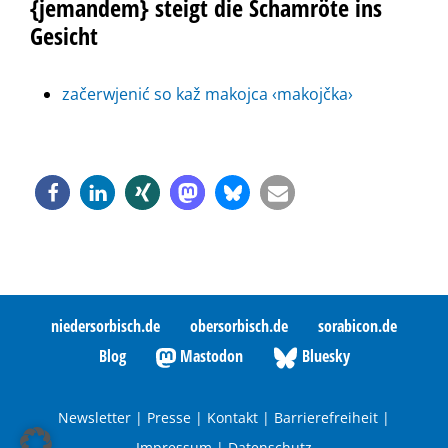
{jemandem} steigt die Schamröte ins
Gesicht
začerwjenić so kaž makojca ‹makojčka›
niedersorbisch.de
obersorbisch.de
sorabicon.de
Blog
Mastodon
Bluesky
Newsletter
|
Presse
|
Kontakt
|
Barrierefreiheit
|
Impressum
|
Datenschutz