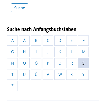
Suche
Suche nach Anfangsbuchstaben
A
Ä
B
C
D
E
F
G
H
I
J
K
L
M
N
O
Ö
P
Q
R
S
T
U
Ü
V
W
X
Y
Z