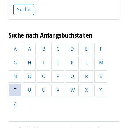
Suche
Suche nach Anfangsbuchstaben
A
Ä
B
C
D
E
F
G
H
I
J
K
L
M
N
O
Ö
P
Q
R
S
T
U
Ü
V
W
X
Y
Z