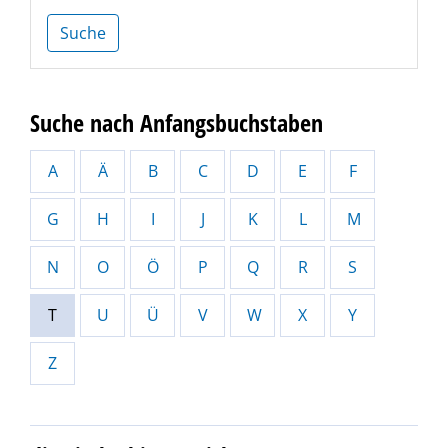
Suche
Suche nach Anfangsbuchstaben
A
Ä
B
C
D
E
F
G
H
I
J
K
L
M
N
O
Ö
P
Q
R
S
T
U
Ü
V
W
X
Y
Z