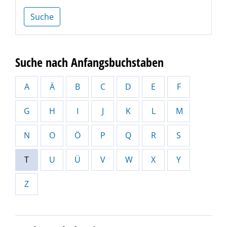
Suche
Suche nach Anfangsbuchstaben
A
Ä
B
C
D
E
F
G
H
I
J
K
L
M
N
O
Ö
P
Q
R
S
T
U
Ü
V
W
X
Y
Z