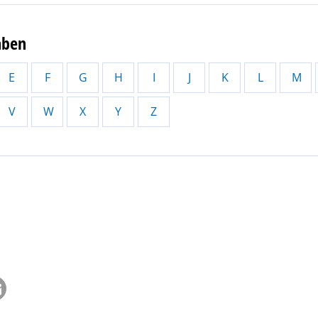
aben
E
F
G
H
I
J
K
L
M
V
W
X
Y
Z