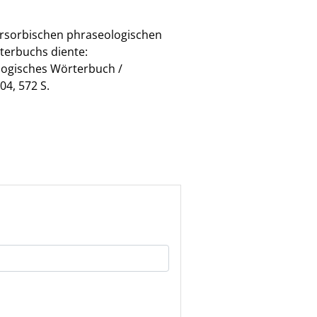
ersorbischen phraseologischen
terbuchs diente:
ologisches Wörterbuch /
4, 572 S.