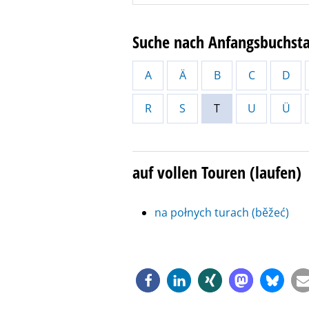
Suche nach Anfangsbuchst
A
Ä
B
C
D
R
S
T
U
Ü
auf vollen Touren (laufen)
na połnych turach (běžeć)