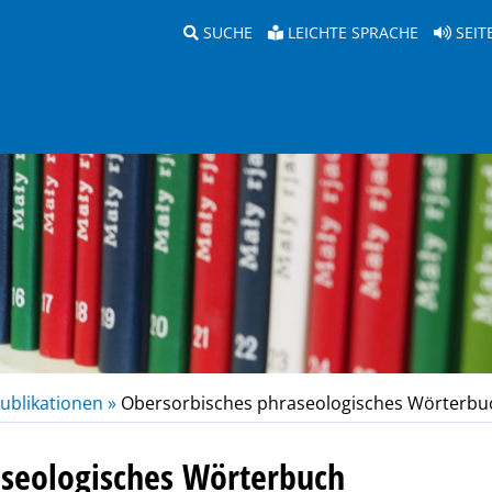
SUCHE
LEICHTE SPRACHE
SEIT
ublikationen »
Obersorbisches phraseologisches Wörterbu
aseologisches Wörterbuch