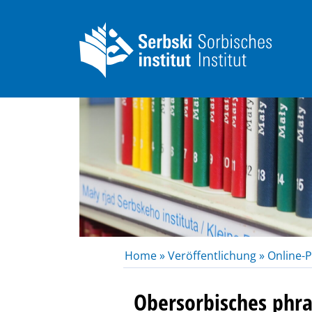
Home »
Veröffentlichung »
Online-P
Obersorbisches phr