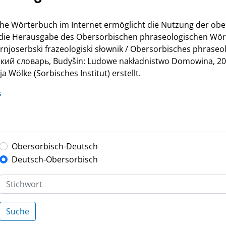
he Wörterbuch im Internet ermöglicht die Nutzung der ob
r die Herausgabe des Obersorbischen phraseologischen Wör
Hornjoserbski frazeologiski słownik / Obersorbisches phrase
й словарь, Budyšin: Ludowe nakładnistwo Domowina, 200
 Wölke (Sorbisches Institut) erstellt.
s
Obersorbisch-Deutsch
Deutsch-Obersorbisch
Suche