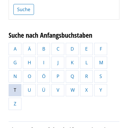
Suche
Suche nach Anfangsbuchstaben
A
Ä
B
C
D
E
F
G
H
I
J
K
L
M
N
O
Ö
P
Q
R
S
T
U
Ü
V
W
X
Y
Z