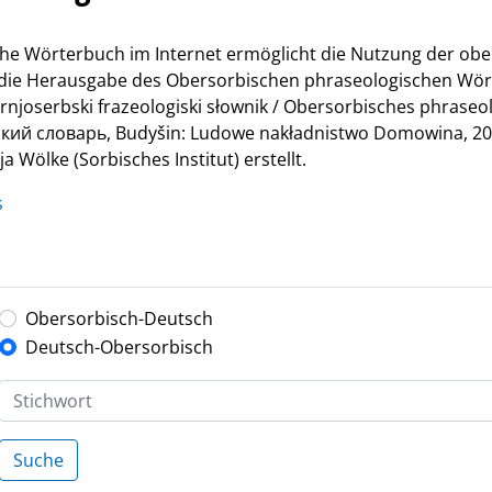
he Wörterbuch im Internet ermöglicht die Nutzung der ob
r die Herausgabe des Obersorbischen phraseologischen Wör
Hornjoserbski frazeologiski słownik / Obersorbisches phrase
й словарь, Budyšin: Ludowe nakładnistwo Domowina, 200
 Wölke (Sorbisches Institut) erstellt.
s
Obersorbisch-Deutsch
Deutsch-Obersorbisch
Suche