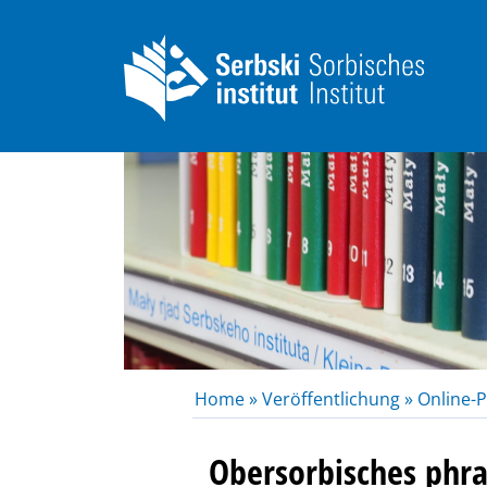
Home »
Veröffentlichung »
Online-P
Obersorbisches phr