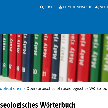
SUCHE
LEICHTE SPRACHE
SEIT
ublikationen »
Obersorbisches phraseologisches Wörterbu
aseologisches Wörterbuch