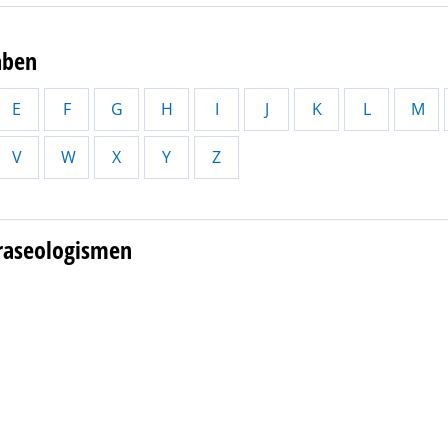
aben
E
F
G
H
I
J
K
L
M
V
W
X
Y
Z
hraseologismen