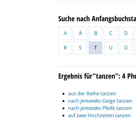
Suche nach Anfangsbuchst
A
Ä
B
C
D
R
S
T
U
Ü
Ergebnis für"tanzen": 4 P
aus der Reihe tanzen
nach
jemandes
Geige tanzen
nach
jemandes
Pfeife tanzen
auf zwei Hochzeiten tanzen