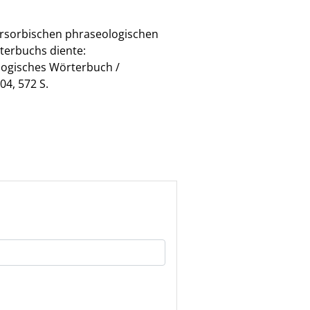
ersorbischen phraseologischen
terbuchs diente:
ologisches Wörterbuch /
4, 572 S.