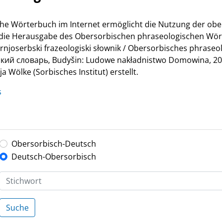
he Wörterbuch im Internet ermöglicht die Nutzung der ob
r die Herausgabe des Obersorbischen phraseologischen Wör
Hornjoserbski frazeologiski słownik / Obersorbisches phrase
й словарь, Budyšin: Ludowe nakładnistwo Domowina, 200
 Wölke (Sorbisches Institut) erstellt.
s
Obersorbisch-Deutsch
Deutsch-Obersorbisch
Suche