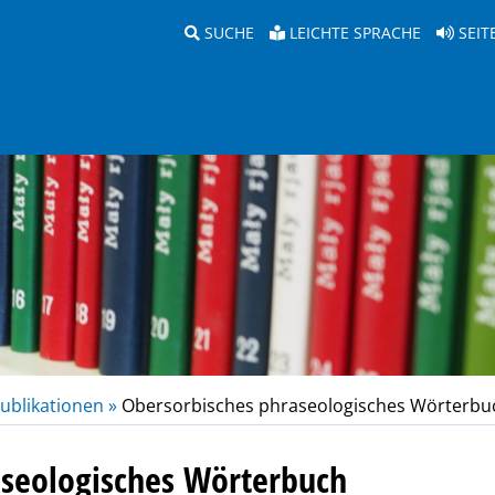
SUCHE
LEICHTE SPRACHE
SEIT
ublikationen »
Obersorbisches phraseologisches Wörterbu
aseologisches Wörterbuch