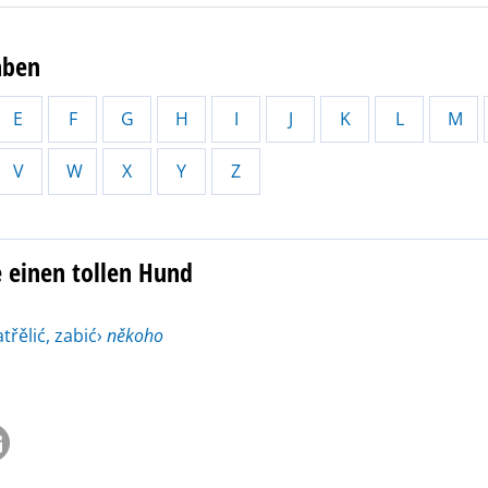
aben
E
F
G
H
I
J
K
L
M
V
W
X
Y
Z
 einen tollen Hund
třělić, zabić›
někoho