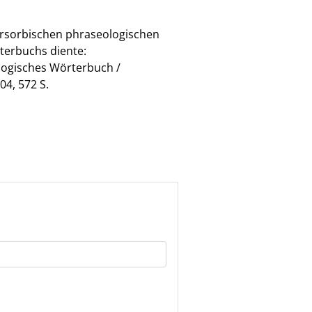
ersorbischen phraseologischen
terbuchs diente:
ologisches Wörterbuch /
4, 572 S.