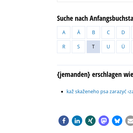
Suche nach Anfangsbuchst
A
Ä
B
C
D
R
S
T
U
Ü
{jemanden} erschlagen wie
kaž skaženeho psa zarazyć ‹za