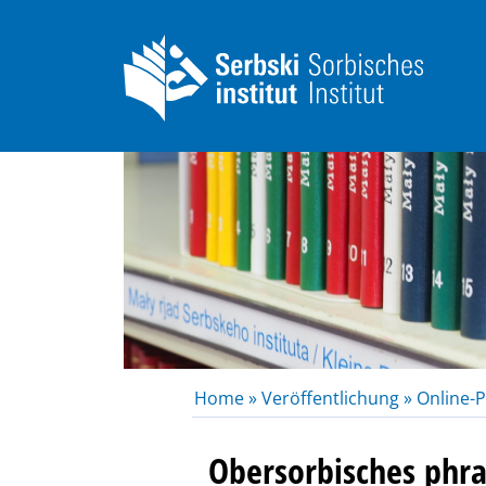
Home »
Veröffentlichung »
Online-P
Obersorbisches phr