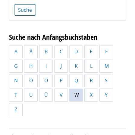
Suche
Suche nach Anfangsbuchstaben
A
Ä
B
C
D
E
F
G
H
I
J
K
L
M
N
O
Ö
P
Q
R
S
T
U
Ü
V
W
X
Y
Z