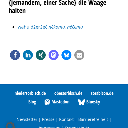
{jemandem, einer Sache} die Waage
halten
wahu dźeržeć
někomu, něčemu
niedersorbisch.de
obersorbisch.de
sorabicon.de
Blog
Mastodon
Bluesky
Newsletter
|
Presse
|
Kontakt
|
Barrierefreiheit
|
Impressum
|
Datenschutz