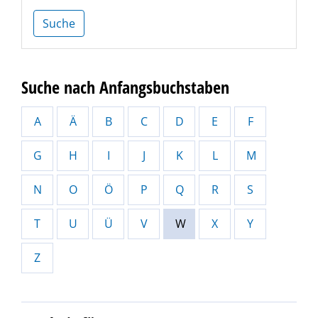
Suche
Suche nach Anfangsbuchstaben
A
Ä
B
C
D
E
F
G
H
I
J
K
L
M
N
O
Ö
P
Q
R
S
T
U
Ü
V
W
X
Y
Z