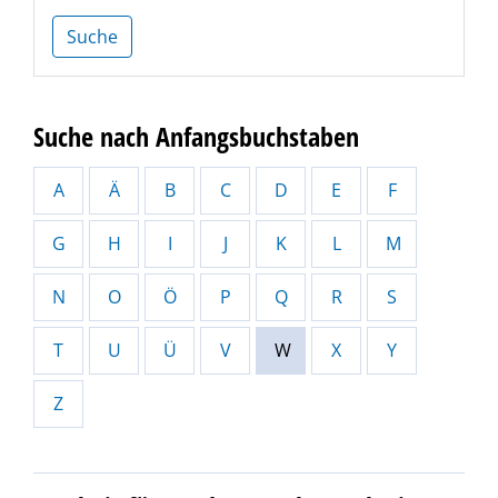
Suche
Suche nach Anfangsbuchstaben
A
Ä
B
C
D
E
F
G
H
I
J
K
L
M
N
O
Ö
P
Q
R
S
T
U
Ü
V
W
X
Y
Z