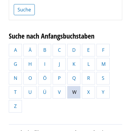
Suche
Suche nach Anfangsbuchstaben
A
Ä
B
C
D
E
F
G
H
I
J
K
L
M
N
O
Ö
P
Q
R
S
T
U
Ü
V
W
X
Y
Z