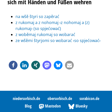
sich mit Händen und Füßen wehren
na wšě štyri so zapěrać
z rukomaj a z nohomaj ‹z nohomaj a (z)
rukomaj› (so spjećować)
z woběmaj rukomaj so wobarać
ze wšěmi štyrjomi so wobarać ‹so spjećować›
niedersorbisch.de
obersorbisch.de
sorabicon.de
Blog
Mastodon
Bluesky