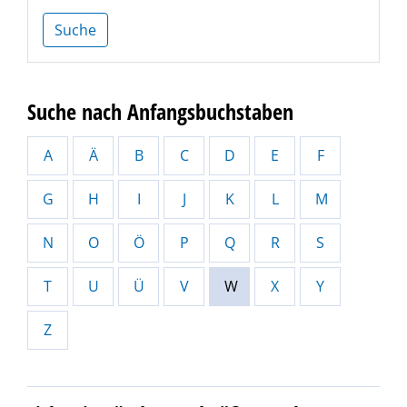
Suche
Suche nach Anfangsbuchstaben
A
Ä
B
C
D
E
F
G
H
I
J
K
L
M
N
O
Ö
P
Q
R
S
T
U
Ü
V
W
X
Y
Z