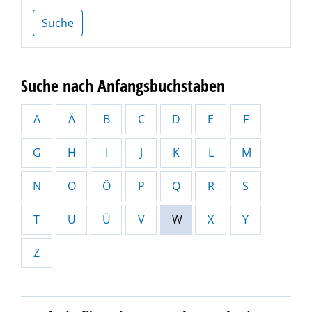
Suche
Suche nach Anfangsbuchstaben
A
Ä
B
C
D
E
F
G
H
I
J
K
L
M
N
O
Ö
P
Q
R
S
T
U
Ü
V
W
X
Y
Z