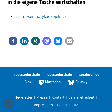
in die eigene Tasche wirtschaften
sej móšeń natykać ‹pjelnić›
niedersorbisch.de
obersorbisch.de
sorabicon.de
Blog
Mastodon
Bluesky
Newsletter
|
Presse
|
Kontakt
|
Barrierefreiheit
|
Impressum
|
Datenschutz