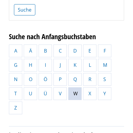
Suche
Suche nach Anfangsbuchstaben
A
Ä
B
C
D
E
F
G
H
I
J
K
L
M
N
O
Ö
P
Q
R
S
T
U
Ü
V
W
X
Y
Z