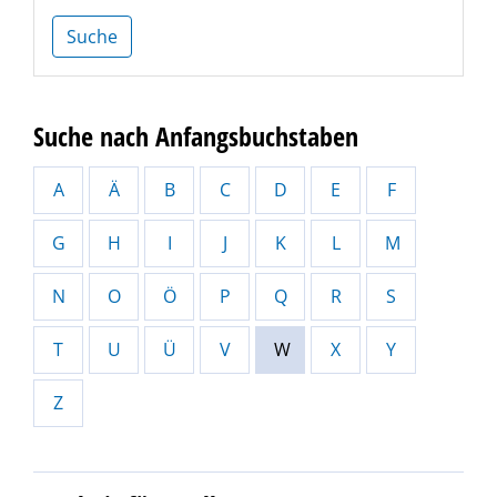
Suche
Suche nach Anfangsbuchstaben
A
Ä
B
C
D
E
F
G
H
I
J
K
L
M
N
O
Ö
P
Q
R
S
T
U
Ü
V
W
X
Y
Z