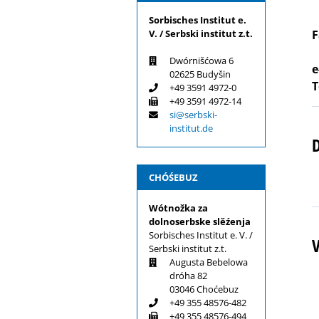
Sorbisches Institut e.
V. / Serbski institut z.t.
F
Dwórnišćowa 6
e
02625 Budyšin
T
+49 3591 4972-0
+49 3591 4972-14
si@serbski-
institut.de
CHÓŚEBUZ
Wótnožka za
dolnoserbske slěźenja
Sorbisches Institut e. V. /
V
Serbski institut z.t.
Augusta Bebelowa
dróha 82
03046 Choćebuz
+49 355 48576-482
+49 355 48576-494