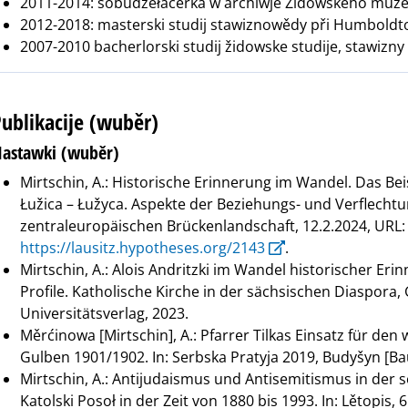
2011-2014: sobudźěłaćerka w archiwje Židowskeho muzej
2012-2018: masterski studij stawiznowědy při Humboldto
2007-2010 bacherlorski studij židowske studije, stawizn
ublikacije (wuběr)
astawki (wuběr)
Mirtschin, A.: Historische Erinnerung im Wandel. Das Beisp
Łužica – Łužyca. Aspekte der Beziehungs- und Verflecht
zentraleuropäischen Brückenlandschaft, 12.2.2024, URL:
https://lausitz.hypotheses.org/2143
.
Mirtschin, A.: Alois Andritzki im Wandel historischer Eri
Profile. Katholische Kirche in der sächsischen Diaspora,
Universitätsverlag, 2023.
Měrćinowa [Mirtschin], A.: Pfarrer Tilkas Einsatz für de
Gulben 1901/1902. In: Serbska Pratyja 2019, Budyšyn [Ba
Mirtschin, A.: Antijudaismus und Antisemitismus in der s
Katolski Posoł in der Zeit von 1880 bis 1993. In: Lětopis, 6