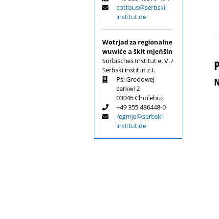
cottbus@serbski-
institut.de
Wotrjad za regionalne
wuwiće a škit mjeńšin
Sorbisches Institut e. V. /
P
Serbski institut z.t.
Pśi Grodowej
N
cerkwi 2
03046 Choćebuz
+49 355 486448-0
regmje@serbski-
institut.de