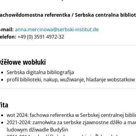
achowědomostna referentka / Serbska centralna biblio
-mail:
anna.mercinowa@serbski-institut.de
elefon:
+49 (0) 3591 4972-32
Dźěłowe wobłuki
Serbska digitalna bibliografija
profil biblioteki, nakup, wužiwanje, hladanje wobstatkow
ita
wot 2024: fachowa referentka w Serbskej centralnej bibli
2021-2024: zamołwita za serbske zjawnostne dźěło a ma
ludowym dźiwadle Budyšin