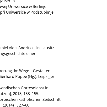
a Berlin
wej Uniwersiće w Berlinje
y při Uniwersiće w Podstupimje
iel Alois Andritzki. In: Lausitz –
ungsgeschichte einer
nnerung. In: Wege – Gestalten –
 Gerhard Poppe (Hg.), Leipziger
n wendischen Gottesdienst in
utzen], 2018, 153–155.
orbischen katholischen Zeitschrift
1 (2014) 1, 27–60.