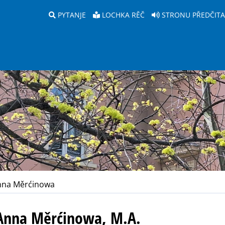
PYTANJE
LOCHKA RĚČ
STRONU PŘEDČIT
na Měrćinowa
Anna Měrćinowa, M.A.