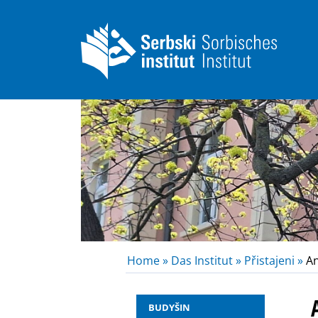
Home »
Das Institut »
Přistajeni »
An
BUDYŠIN