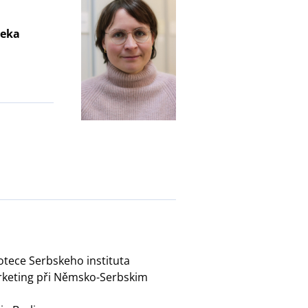
teka
otece Serbskeho instituta
rketing při Němsko-Serbskim