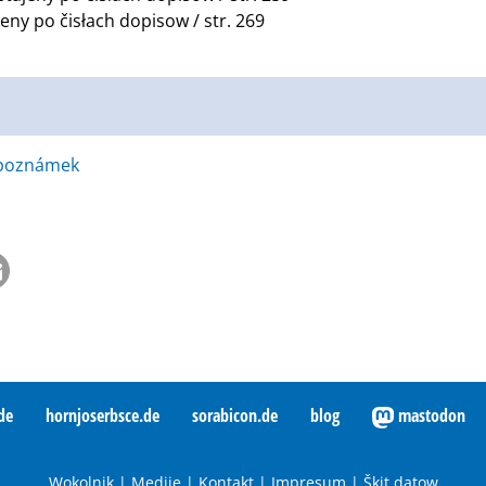
ny po čisłach dopisow / str. 269
k poznámek
de
hornjoserbsce.de
sorabicon.de
blog
mastodon
Wokolnik
|
Medije
|
Kontakt
|
Impresum
|
Škit datow