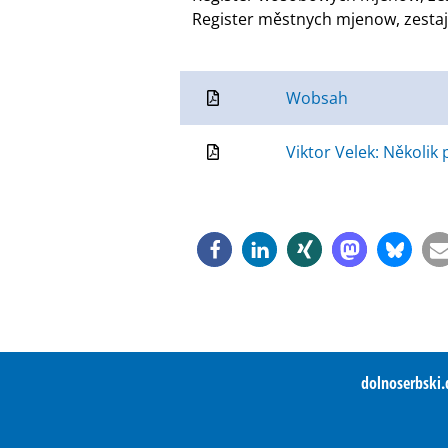
Register městnych mjenow, zestaje
Wobsah
Viktor Velek: Několi
dolnoserbski.