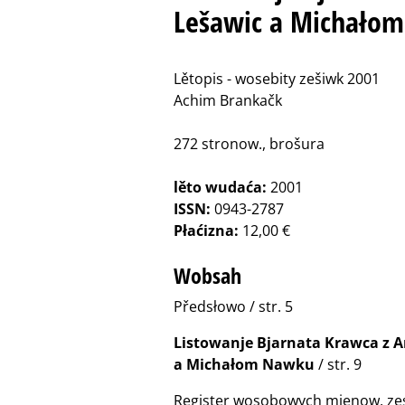
Lešawic a Michało
Lětopis - wosebity zešiwk 2001
Achim Brankačk
272 stronow., brošura
lěto wudaća:
2001
ISSN:
0943-2787
Płaćizna:
12,00 €
Wobsah
Předsłowo / str. 5
Listowanje Bjarnata Krawca z
a Michałom Nawku
/ str. 9
Register wosobowych mjenow, zest