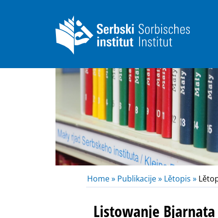
Home »
Publikacije »
Lětopis »
Lětop
Listowanje Bjarnat