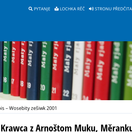
PYTANJE
LOCHKA RĚČ
STRONU PŘEDČIT
is – Wosebity zešiwk 2001
a Krawca z Arnoštom Muku, Měrank