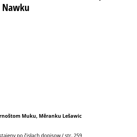
m Nawku
 Arnoštom Muku, Měranku Lešawic
ajeny po čisłach dopisow / str. 259