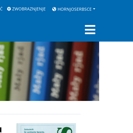
AĆ
ZWOBRAZNJENJE
HORNJOSERBSCE
u