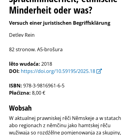
Minderheit oder was?
Versuch einer juristischen Begriffsklärung
Detlev Rein
82 stronow. A5-brošura
lěto wudaća:
2018
DOI:
https://doi.org/10.59195/2025.18
ISBN:
978-3-9816961-6-5
Płaćizna:
8,00 €
Wobsah
W aktualnej prawniskej rěči Němskeje a w statach
abo regionach z němčinu jako hamtskej rěču
wužiwaja so rozdźělne pomjenowanja za skupiny,