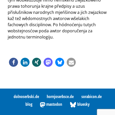
tym wobkedźbuje nimo němskeho zwjazkoweho
prawa tohorunja krajne předpisy a uzus
přisłušnikow narodnych mjeńšinow a jich zwjaz­kow
kaž tež wědomostnych awtorow wšelakich
fachowych disciplinow. Po hód­no­će­nju tutych
wobstejnosćow poda awtor doporučenja za
jednotnu terminologiju.
dolnoserbski.de
hornjoserbsce.de
sorabicon.de
blog
mastodon
bluesky