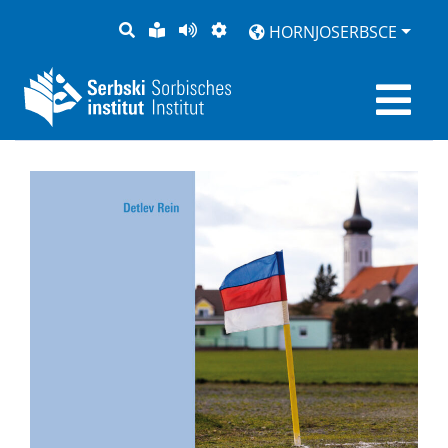
PYTANJE
LOCHKA
STRONU
ZWOBRAZNJENJE
HORNJOSERBSCE
RĚČ
PŘEDČITAĆ