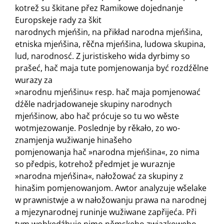
kotrež su škitane přez Ramikowe dojednanje
Europskeje rady za škit
narodnych mjeńšin, na přikład narodna mjeńšina,
et­niska mjeńšina, rěčna mjeńšina, ludowa skupina,
lud, narodnosć. Z juristiskeho wida dyrbimy so
prašeć, hač maja tute pomjenowanja być rozdźělne
wurazy za
»narodnu mjeńšinu« resp. hač maja pomjenować
dźěle nadrjadowaneje skupiny narodnych
mjeńšinow, abo hač prócuje so tu wo wěste
wotmjezowanje. Poslednje by rěkało, zo wo­
znamjenja wužiwanje hinašeho
pomjenowanja hač »narodna mjeńšina«, zo nima
so před­pis, kotrehož předmjet je wuraznje
»narodna mjeńšina«, nałožować za skupiny z
hinašim pomjenowanjom. Awtor analyzuje wšelake
w prawnistwje a w nałožowanju prawa na narodnej
a mjezy­narodnej runinje wužiwane zapřijeća. Při