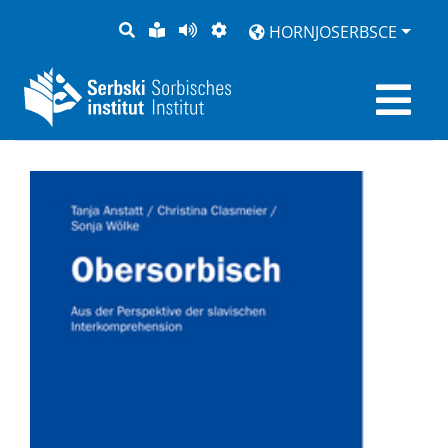
PYTANJE
LOCHKA
STRONU
ZWOBRAZNJENJE
HORNJOSERBSCE
RĚČ
PŘEDČITAĆ