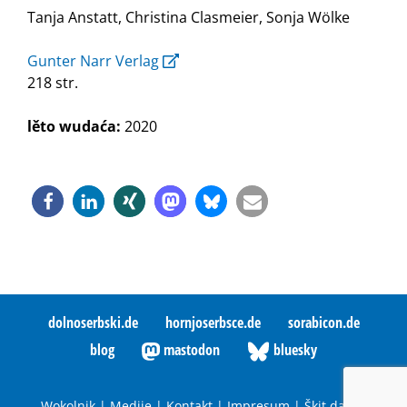
Tanja Anstatt, Christina Clasmeier, Sonja Wölke
Gunter Narr Verlag
218 str.
lěto wudaća:
2020
dolnoserbski.de
hornjoserbsce.de
sorabicon.de
blog
mastodon
bluesky
Wokolnik
|
Medije
|
Kontakt
|
Impresum
|
Škit datow