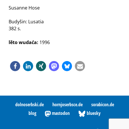
Susanne Hose
Budyšin: Lusatia
382 s.
lěto wudaća:
1996
dolnoserbski.de
hornjoserbsce.de
sorabicon.de
blog
mastodon
bluesky