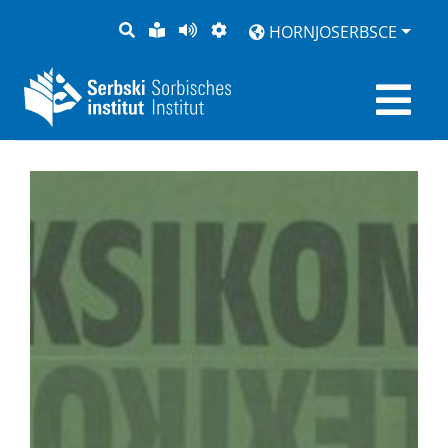
PYTANJE
LOCHKA
STRONU
ZWOBRAZNJENJE
HORNJOSERBSCE
RĚČ
PŘEDČITAĆ