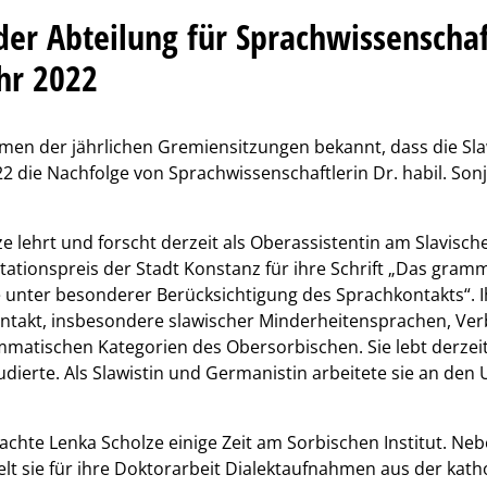
der Abteilung für Sprachwissenschaf
ahr 2022
men der jährlichen Gremiensitzungen bekannt, dass die Sla
022 die Nachfolge von Sprachwissenschaftlerin Dr. habil. Son
ze lehrt und forscht derzeit als Oberassistentin am Slavisch
ertationspreis der Stadt Konstanz für ihre Schrift „Das gra
unter besonderer Berücksichtigung des Sprachkontakts“. 
ntakt, insbesondere slawischer Minderheitensprachen, Ve
matischen Kategorien des Obersorbischen. Sie lebt derzeit 
udierte. Als Slawistin und Germanistin arbeitete sie an den 
brachte Lenka Scholze einige Zeit am Sorbischen Institut. Ne
lt sie für ihre Doktorarbeit Dialektaufnahmen aus der kath