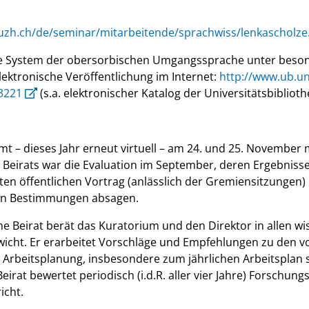
v.uzh.ch/de/seminar/mitarbeitende/sprachwiss/lenkascholze
e System der obersorbischen Umgangssprache unter beson
ektronische Veröffentlichung im Internet:
http://www.ub.un
3221
(s.a. elektronischer Katalog der Universitätsbibliot
t – dieses Jahr erneut virtuell – am 24. und 25. November 
Beirats war die Evaluation im September, deren Ergebnisse 
n öffentlichen Vortrag (anlässlich der Gremiensitzungen) 
len Bestimmungen absagen.
e Beirat berät das Kuratorium und den Direktor in allen wi
icht. Er erarbeitet Vorschläge und Empfehlungen zu den v
Arbeitsplanung, insbesondere zum jährlichen Arbeitsplan s
eirat bewertet periodisch (i.d.R. aller vier Jahre) Forschun
icht.