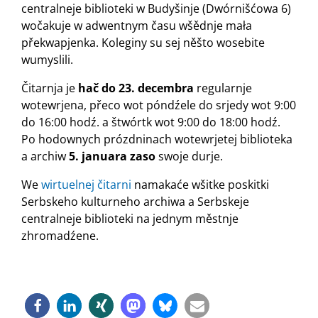
centralneje biblioteki w Budyšinje (Dwórnišćowa 6)
wočakuje w adwentnym času wšědnje mała
překwapjenka. Koleginy su sej něšto wosebite
wumyslili.
Čitarnja je
hač do 23. decembra
regularnje
wotewrjena, přeco wot póndźele do srjedy wot 9:00
do 16:00 hodź. a štwórtk wot 9:00 do 18:00 hodź.
Po hodownych prózdninach wotewrjetej biblioteka
a archiw
5. januara
zaso
swoje durje.
We
wirtuelnej čitarni
namakaće wšitke poskitki
Serbskeho kulturneho archiwa a Serbskeje
centralneje biblioteki na jednym městnje
zhromadźene.