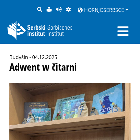
PYTANJE
LOCHKA
STRONU
ZWOBRAZNJENJE
HORNJOSERBSCE
RĚČ
PŘEDČITAĆ
Budyšin - 04.12.2025
Adwent w čitarni