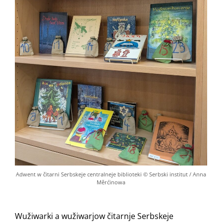
Adwent w čitarni Serbskeje centralneje biblioteki © Serbski institut / Anna
Měrćinowa
Wužiwarki a wužiwarjow čitarnje Serbskeje