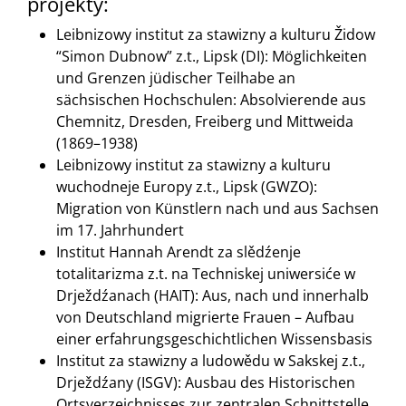
projekty:
Leibnizowy institut za stawizny a kulturu Židow
“Simon Dubnow” z.t., Lipsk (DI): Möglichkeiten
und Grenzen jüdischer Teilhabe an
sächsischen Hochschulen: Absolvierende aus
Chemnitz, Dresden, Freiberg und Mittweida
(1869–1938)
Leibnizowy institut za stawizny a kulturu
wuchodneje Europy z.t., Lipsk (GWZO):
Migration von Künstlern nach und aus Sachsen
im 17. Jahrhundert
Institut Hannah Arendt za slědźenje
totalitarizma z.t. na Techniskej uniwersiće w
Drježdźanach (HAIT): Aus, nach und innerhalb
von Deutschland migrierte Frauen – Aufbau
einer erfahrungsgeschichtlichen Wissensbasis
Institut za stawizny a ludowědu w Sakskej z.t.,
Drježdźany (ISGV): Ausbau des Historischen
Ortsverzeichnisses zur zentralen Schnittstelle