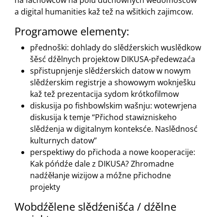
a digital humanities kaž tež na wšitkich zajimcow.
Programowe elementy:
přednoški: dohlady do slědźerskich wuslědkow
šěsć dźělnych projektow DIKUSA-předewzaća
spřistupnjenje slědźerskich datow w nowym
slědźerskim registrje a showowym woknješku
kaž tež prezentacija sydom krótkofilmow
diskusija po fishbowlskim wašnju: wotewrjena
diskusija k temje “Přichod stawizniskeho
slědźenja w digitalnym konteksće. Naslědnosć
kulturnych datow”
perspektiwy do přichoda a nowe kooperacije:
Kak póńdźe dale z DIKUSA? Zhromadne
nadźěłanje wizijow a móžne přichodne
projekty
Wobdźělene slědźenišća / dźělne