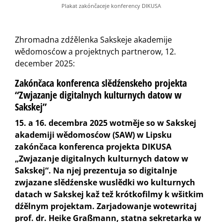
Plakat zakónčaceje konferency DIKUSA
Zhromadna zdźělenka Sakskeje akademije
wědomosćow a projektnych partnerow, 12.
december 2025:
Zakónčaca konferenca slědźenskeho projekta
“Zwjazanje digitalnych kulturnych datow w
Sakskej”
15. a 16. decembra 2025 wotměje so w Sakskej
akademiji wědomosćow (SAW) w Lipsku
zakónčaca konferenca projekta DIKUSA
„Zwjazanje digitalnych kulturnych datow w
Sakskej“. Na njej prezentuja so digitalnje
zwjazane slědźenske wuslědki wo kulturnych
datach w Sakskej kaž tež krótkofilmy k wšitkim
dźělnym projektam. Zarjadowanje wotewritaj
prof. dr. Heike Graßmann, statna sekretarka w