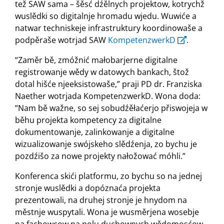
tež SAW sama – šěsć dźělnych projektow, kotrychž
wuslědki so digitalnje hromadu wjedu. Wuwiće a
natwar techniskeje infrastruktury koordinowaše a
podpěraše wotrjad SAW
KompetenzwerkD
.
“Zaměr bě, zmóžnić małobarjerne digitalne
registrowanje wědy w datowych bankach, štož
dotal hišće njeeksistowaše,” praji PD dr. Franziska
Naether wotrjada KompetenzwerkD. Wona doda:
“Nam bě wažne, so sej sobudźěłaćerjo přiswojeja w
běhu projekta kompetency za digitalne
dokumentowanje, zalinkowanje a digitalne
wizualizowanje swójskeho slědźenja, zo bychu je
pozdźišo za nowe projekty nałožować móhli.”
Konferenca skići platformu, zo bychu so na jednej
stronje wuslědki a dopóznaća projekta
prezentowali, na druhej stronje je hnydom na
městnje wuspytali. Wona je wusměrjena wosebje
na fachowcow na polu duchownych wědomosćow