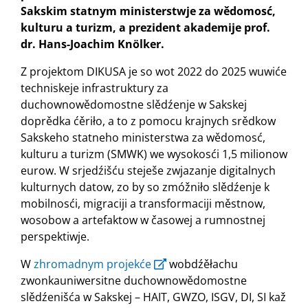
Sakskim statnym ministerstwje za wědomosć,
kulturu a turizm, a prezident akademije prof.
dr. Hans-Joachim Knölker.
Z projektom DIKUSA je so wot 2022 do 2025 wuwiće
techniskeje infrastruktury za
duchownowědomostne slědźenje w Sakskej
doprědka ćěriło, a to z pomocu krajnych srědkow
Sakskeho statneho ministerstwa za wědomosć,
kulturu a turizm (SMWK) we wysokosći 1,5 milionow
eurow. W srjedźišću steješe zwjazanje digitalnych
kulturnych datow, zo by so zmóžniło slědźenje k
mobilnosći, migraciji a transformaciji městnow,
wosobow a artefaktow w časowej a rumnostnej
perspektiwje.
W
zhromadnym projekće
wobdźěłachu
zwonkauniwersitne duchownowědomostne
slědźenišća w Sakskej – HAIT, GWZO, ISGV, DI, SI kaž