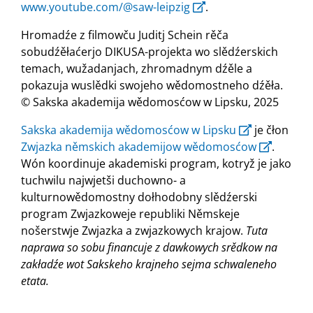
www.youtube.com/@saw-leipzig
.
Hromadźe z filmowču Juditj Schein rěča
sobudźěłaćerjo DIKUSA-projekta wo slědźerskich
temach, wužadanjach, zhromadnym dźěle a
pokazuja wuslědki swojeho wědomostneho dźěła.
© Sakska akademija wědomosćow w Lipsku, 2025
Sakska akademija wědomosćow w Lipsku
je čłon
Zwjazka němskich akademijow wědomosćow
.
Wón koordinuje akademiski program, kotryž je jako
tuchwilu najwjetši duchowno- a
kulturnowědomostny dołhodobny slědźerski
program Zwjazkoweje republiki Němskeje
nošerstwje Zwjazka a zwjazkowych krajow.
Tuta
naprawa so sobu financuje z dawkowych srědkow na
zakładźe wot Sakskeho krajneho sejma schwaleneho
etata.