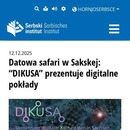
PYTANJE
LOCHKA
STRONU
ZWOBRAZNJENJE
HORNJOSERBSCE
RĚČ
PŘEDČITAĆ
12.12.2025
Datowa safari w Sakskej:
“DIKUSA” prezentuje digitalne
pokłady