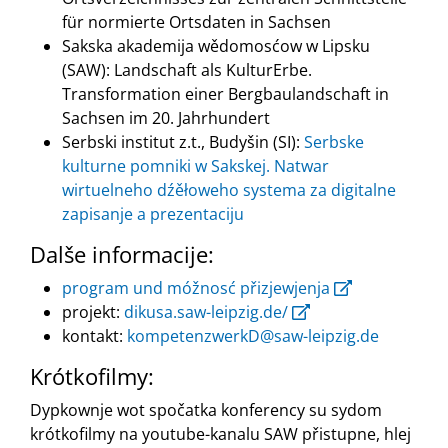
für normierte Ortsdaten in Sachsen
Sakska akademija wědomosćow w Lipsku
(SAW): Landschaft als KulturErbe.
Transformation einer Bergbaulandschaft in
Sachsen im 20. Jahrhundert
Serbski institut z.t., Budyšin (SI):
Serbske
kulturne pomniki w Sakskej. Natwar
wirtuelneho dźěłoweho systema za digitalne
zapisanje a prezentaciju
Dalše informacije:
program und móžnosć přizjewjenja
projekt:
dikusa.saw-leipzig.de/
kontakt:
kompetenzwerkD@saw-leipzig.de
Krótkofilmy:
Dypkownje wot spočatka konferency su sydom
krótkofilmy na youtube-kanalu SAW přistupne, hlej