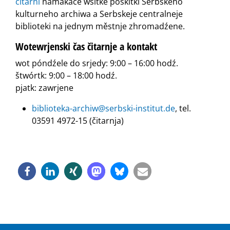
čitarni
namakaće wšitke poskitki Serbskeho
kulturneho archiwa a Serbskeje centralneje
biblioteki na jednym městnje zhromadźene.
Wotewrjenski čas čitarnje a kontakt
wot póndźele do srjedy: 9:00 – 16:00 hodź.
štwórtk: 9:00 – 18:00 hodź.
pjatk: zawrjene
biblioteka-archiw@serbski-institut.de
, tel.
03591 4972-15 (čitarnja)