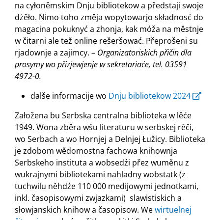
na cyłoněmskim Dnju bibliotekow a předstaji swoje
dźěło. Nimo toho změja wopytowarjo składnosć do
magacina pokuknyć a zhonja, kak móža na městnje
w čitarni ale tež online rešeršować. Přeprošeni su
rjadownje a zajimcy. –
Organizatoriskich přičin dla
prosymy wo přizjewjenje w sekretariaće, tel. 03591
4972-0.
dalše informacije wo
Dnju bibliotekow 2024
Załožena bu Serbska centralna biblioteka w lěće
1949. Wona zběra wšu literaturu w serbskej rěči,
wo Serbach a wo Hornjej a Delnjej Łužicy. Biblioteka
je zdobom wědomostna fachowa knihownja
Serbskeho instituta a wobsedźi přez wuměnu z
wukrajnymi bibliotekami nahladny wobstatk (z
tuchwilu něhdźe 110 000 medijowymi jednotkami,
inkl. časopisowymi zwjazkami) slawistiskich a
słowjanskich knihow a časopisow. We
wirtuelnej