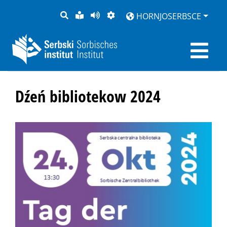
PYTANJE
LOCHKA
STRONU
ZWOBRAZNJENJE
HORNJOSERBSCE
RĚČ
PŘEDČITAĆ
Dźeń bibliotekow 2024