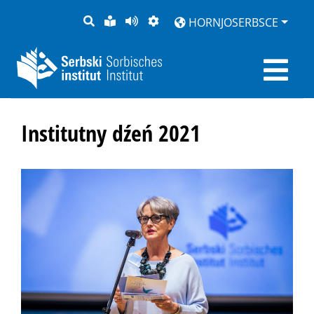
PYTANJE
LOCHKA
STRONU
ZWOBRAZNJENJE
HORNJOSERBSCE
RĚČ
PŘEDČITAĆ
Institutny dźeń 2021