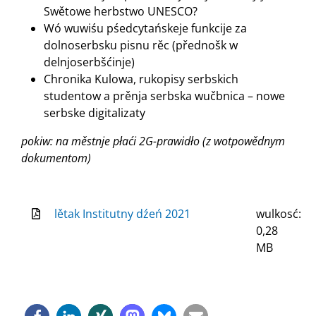
Swětowe herbstwo UNESCO?
Wó wuwiśu pśedcytańskeje funkcije za
dolnoserbsku pisnu rěc (přednošk w
delnjoserbšćinje)
Chronika Kulowa, rukopisy serbskich
studentow a prěnja serbska wučbnica – nowe
serbske digitalizaty
pokiw: na městnje płaći 2G-prawidło (z wotpowědnym
dokumentom)
lětak Institutny dźeń 2021
wulkosć:
0,28
MB