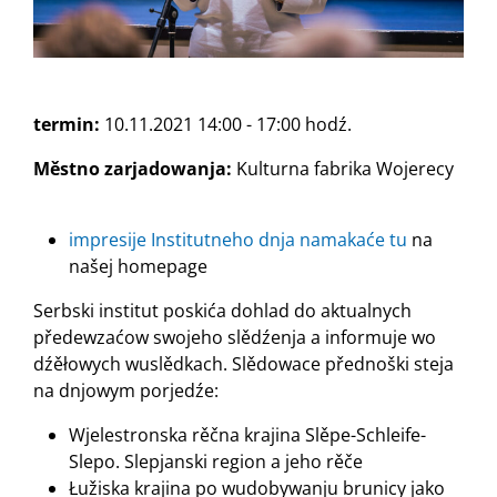
termin:
10.11.2021 14:00 - 17:00 hodź.
Městno zarjadowanja:
Kulturna fabrika Wojerecy
impresije Institutneho dnja namakaće tu
na
našej homepage
Serbski institut poskića dohlad do aktualnych
předewzaćow swojeho slědźenja a informuje wo
dźěłowych wuslědkach. Slědowace přednoški steja
na dnjowym porjedźe:
‎Wjelestronska rěčna krajina Slěpe-Schleife-
Slepo. Slepjanski region a jeho rěče
Łužiska krajina po wudobywanju brunicy jako